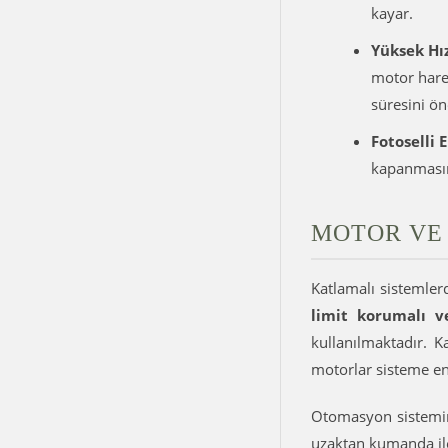
kayar.
Yüksek Hı
motor harek
süresini ön
Fotoselli 
kapanmasını
MOTOR VE
Katlamalı sistemler
limit korumalı v
kullanılmaktadır. K
motorlar sisteme ent
Otomasyon sistemim
uzaktan kumanda il