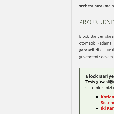
serbest bırakma 
PROJELEND
Block Bariyer olara
otomatik katlamalı
garantilidir.
Kurul
güvencemiz devam 
Block Bariye
Tesis güvenliğ
sistemlerimizi d
Katlam
Sistem
İki Ka