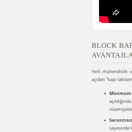
BLOCK BAR
AVANTAJL
Yerli mühendislik v
açıdan "kapı takıla
Minimum 
açıldığında
nizamiyeler
Sarsıntısı
sayesinde k