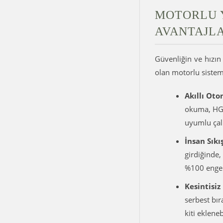
MOTORLU Y
AVANTAJL
Güvenliğin ve hızın 
olan motorlu sistem
Akıllı Oto
okuma, HGS
uyumlu çalı
İnsan Sık
girdiğinde,
%100 engel
Kesintisiz
serbest bır
kiti ekleneb