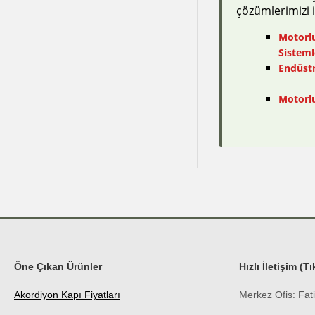
çözümlerimizi i
Motorl
Sisteml
Endüstr
Motorlu
Öne Çıkan Ürünler
Hızlı İletişim (Tı
Akordiyon Kapı Fiyatları
Merkez Ofis:
Fat