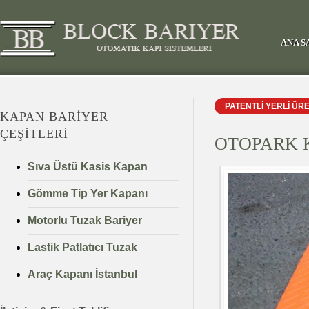
ANA S
PATENTLİ YERLİ ÜRET
KAPAN BARIYER
ÇEŞITLERI
OTOPARK 
Sıva Üstü Kasis Kapan
Gömme Tip Yer Kapanı
Motorlu Tuzak Bariyer
Lastik Patlatıcı Tuzak
Araç Kapanı İstanbul