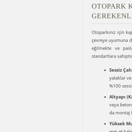
OTOPARK K
GEREKENL
Otoparkınız için kap
çevreye uyumuna da d
eğilmekte ve pasl
standartlara sahiptir
Sessiz Çal
yataklar ve
%100 sessiz
Altyapı (K
veya beton
da montaj 
Yüksek Mu
mm et kalın