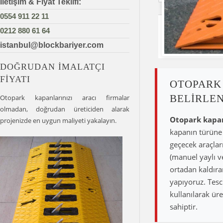
İletişim & Fiyat Teklifi:
0554 911 22 11
0212 880 61 64
istanbul@blockbariyer.com
DOĞRUDAN İMALATÇI
FIYATI
OTOPARK 
BELIRLEN
Otopark kapanlarınızı aracı firmalar
olmadan, doğrudan üreticiden alarak
Otopark kapan 
projenizde en uygun maliyeti yakalayın.
kapanın türüne
geçecek araçlar
(manuel yaylı ve
ortadan kaldır
yapıyoruz. Tesc
kullanılarak üre
sahiptir.