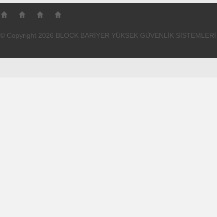
© Copyright 2026 BLOCK BARİYER YÜKSEK GÜVENLİK SİSTEMLERİ S