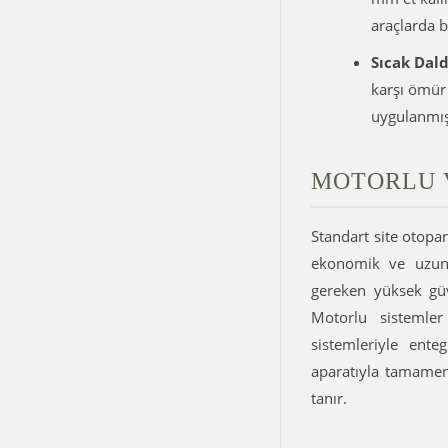
araçlarda b
Sıcak Dal
karşı ömür 
uygulanmış
MOTORLU 
Standart site otopar
ekonomik ve uzun 
gereken yüksek güv
Motorlu sistemle
sistemleriyle ente
aparatıyla tamamen 
tanır.