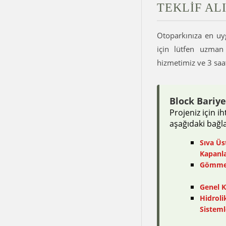
TEKLIF ALI
Otoparkınıza en uyg
için lütfen uzman 
hizmetimiz ve 3 saa
Block Bariy
Projeniz için i
aşağıdaki bağlan
Sıva Üs
Kapanla
Gömme 
Genel K
Hidroli
Sisteml