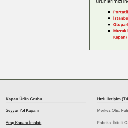
ürünlerimizi inc
Portati
İstanbu
Otopark
Mızrakl
Kapan)
Kapan Ürün Grubu
Hızlı İletişim (Tı
Seyyar Yol Kapanı
Merkez Ofis:
Fat
Araç Kapanı İmalatı
Fabrika:
İkitelli