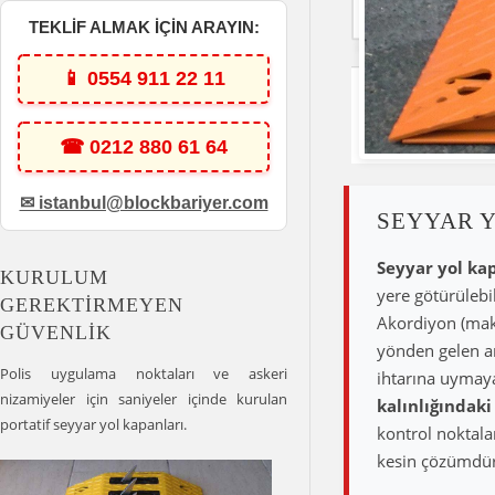
TEKLİF ALMAK İÇİN ARAYIN:
📱 0554 911 22 11
☎ 0212 880 61 64
✉ istanbul@blockbariyer.com
SEYYAR Y
Seyyar yol ka
KURULUM
yere götürülebil
GEREKTIRMEYEN
Akordiyon (maka
GÜVENLIK
yönden gelen ar
Polis uygulama noktaları ve askeri
ihtarına uymaya
nizamiyeler için saniyeler içinde kurulan
kalınlığındaki 
portatif seyyar yol kapanları.
kontrol noktalar
kesin çözümdür