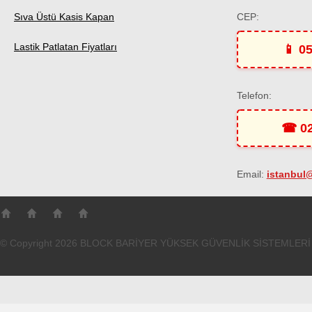
Sıva Üstü Kasis Kapan
CEP:
Lastik Patlatan Fiyatları
📱 0
Telefon:
☎ 02
Email:
istanbul
© Copyright 2026 BLOCK BARİYER YÜKSEK GÜVENLİK SİSTEMLERİ S